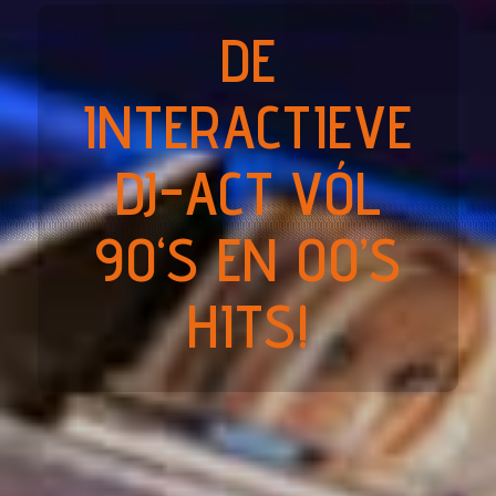
DE
INTERACTIEVE
DJ-ACT VÓL
90‘S EN 00’S
HITS!