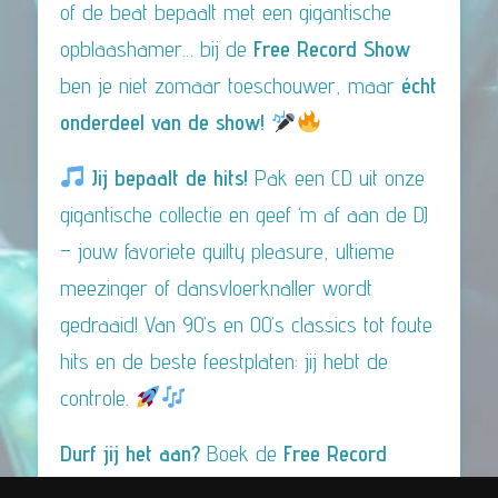
of de beat bepaalt met een gigantische
opblaashamer… bij de
Free Record Show
ben je niet zomaar toeschouwer, maar
écht
onderdeel van de show!
Jij bepaalt de hits!
Pak een CD uit onze
gigantische collectie en geef ‘m af aan de DJ
– jouw favoriete guilty pleasure, ultieme
meezinger of dansvloerknaller wordt
gedraaid! Van 90’s en 00’s classics tot foute
hits en de beste feestplaten: jij hebt de
controle.
Durf jij het aan?
Boek de
Free Record
Show
en beleef een avond vol verrassingen!