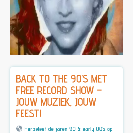
BACK TO THE 90’S MET
FREE RECORD SHOW –
JOUW MUZIEK, JOUW
FEEST!
Herbeleef de jaren 90 & early 00’s op